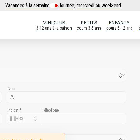
Vacances à la semaine
Journée, mercredi ou week-end
MINI CLUB
PETITS
ENFANTS
3-12 ans à la saison
cours 3-5 ans
cours 6-12 ans
l
Nom
Indicatif
Téléphone
+
33