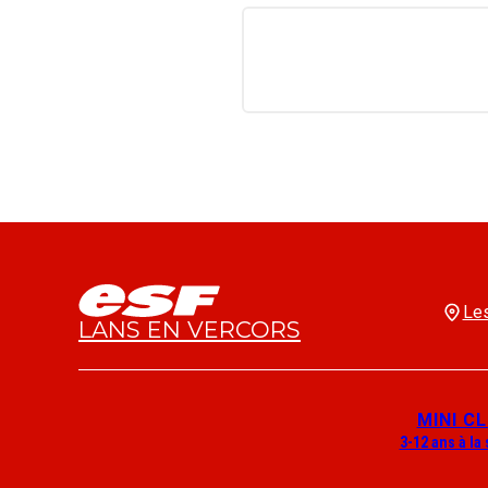
Les
LANS EN VERCORS
MINI C
3-12 ans à la