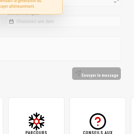
pendant la génération du
sayer ultérieurement.
Date de fin de séjour
Envoyer le message
PARCOURS
CONSEILS AUX