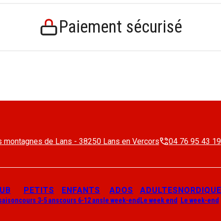
Paiement sécurisé
 montagnes de Lans - 38250 Lans en Vercors
04 76 95 43 19
LUB
PETITS
ENFANTS
ADOS
ADULTES
NORDIQU
 saison
cours 3-5 ans
cours 6-12 ans
le week-end
Le week end
Le week-end