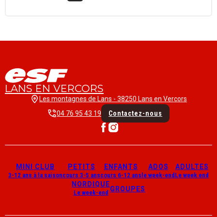
LANS EN VERCORS
Les montagnes de Lans - 38250 Lans en Vercors
04 76 95 43 19
Contactez-nous
MINI CLUB
PETITS
ENFANTS
ADOS
ADULTES
3-12 ans à la saison
cours 3-5 ans
cours 6-12 ans
le week-end
Le week end
NORDIQUE
GROUPES
Le week-end